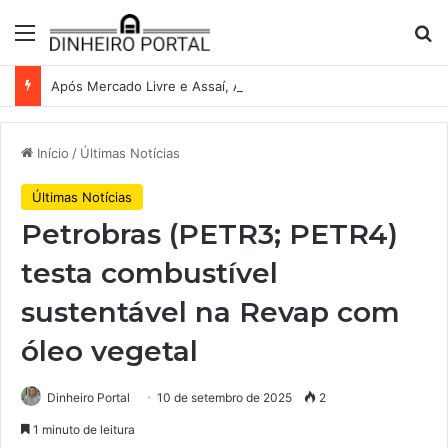
Menu
Pr
Após Mercado Livre e Assaí, Anvisa abre caminho para venda de medicamentos pela Shopee
Início
/
Últimas Notícias
Últimas Notícias
Petrobras (PETR3; PETR4)
testa combustível
sustentável na Revap com
óleo vegetal
Dinheiro Portal
10 de setembro de 2025
2
1 minuto de leitura