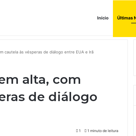
Início
Últimas 
ções globais. Agora enfrenta um mundo de dificuldades
om cautela às vésperas de diálogo entre EUA e Irã
 em alta, com
eras de diálogo
1
1 minuto de leitura