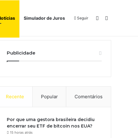
Switch skin
Procurar por
Notícias
Simulador de Juros
Seguir
Início
Sobre
Publicidade
Recente
Popular
Comentários
Por que uma gestora brasileira decidiu
encerrar seu ETF de bitcoin nos EUA?
15 horas atrás