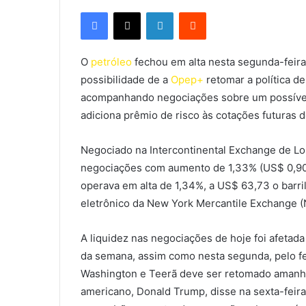
Facebook
X
Linkedin
Reddit
O
petróleo
fechou em alta nesta segunda-feira
possibilidade de a
Opep+
retomar a política de
acompanhando negociações sobre um possível 
adiciona prêmio de risco às cotações futuras do
Negociado na Intercontinental Exchange de Lo
negociações com aumento de 1,33% (US$ 0,90),
operava em alta de 1,34%, a US$ 63,73 o barril
eletrônico da New York Mercantile Exchange 
A liquidez nas negociações de hoje foi afetada
da semana, assim como nesta segunda, pelo fe
Washington e Teerã deve ser retomado amanhã
americano, Donald Trump, disse na sexta-fei