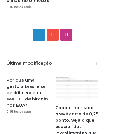
bilhão no trimestre
15 horas atrás
Linkedin
YouTube
Instagram
Última modificação
Por que uma
gestora brasileira
decidiu encerrar
seu ETF de bitcoin
nos EUA?
Copom: mercado
15 horas atrás
prevê corte de 0,25
ponto. Veja o que
esperar dos
investimentos que