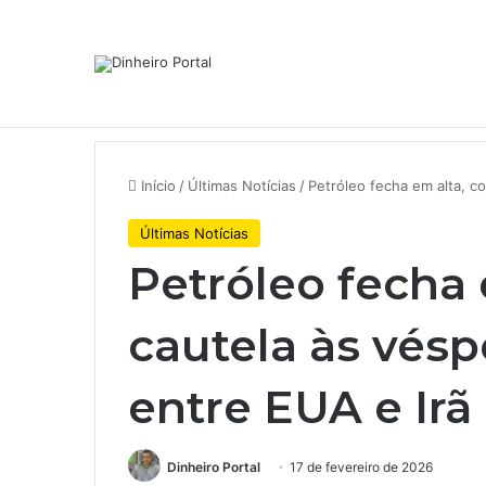
Notícias de Última Hora
Whirlpool abandonou suas ambi
Início
/
Últimas Notícias
/
Petróleo fecha em alta, c
Últimas Notícias
Petróleo fecha
cautela às vésp
entre EUA e Irã
Dinheiro Portal
17 de fevereiro de 2026