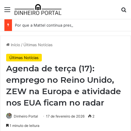
Menu
Pr
Por que a Mattel continua presa ao corredor de brinquedos
Início
/
Últimas Notícias
Últimas Notícias
Agenda de terça (17):
emprego no Reino Unido,
ZEW na Europa e atividade
nos EUA ficam no radar
Dinheiro Portal
17 de fevereiro de 2026
2
1 minuto de leitura