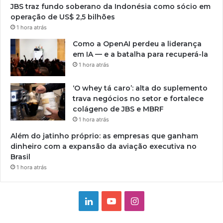
JBS traz fundo soberano da Indonésia como sócio em
operação de US$ 2,5 bilhões
1 hora atrás
Como a OpenAI perdeu a liderança
em IA — e a batalha para recuperá-la
1 hora atrás
‘O whey tá caro’: alta do suplemento
trava negócios no setor e fortalece
colágeno de JBS e MBRF
1 hora atrás
Além do jatinho próprio: as empresas que ganham
dinheiro com a expansão da aviação executiva no
Brasil
1 hora atrás
Linkedin
YouTube
Instagram