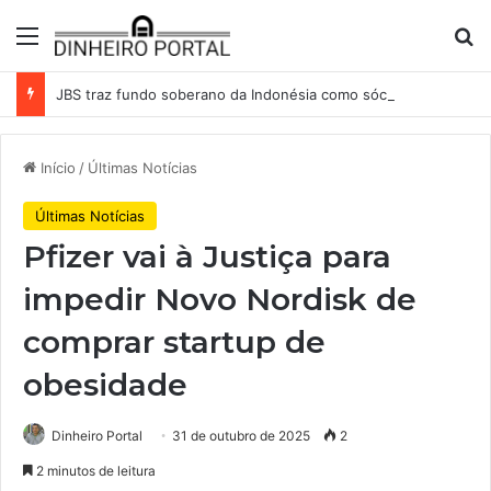
Menu
Pr
JBS traz fundo soberano da Indonésia como sócio em operação de US$ 2,5 bilhões
Início
/
Últimas Notícias
Últimas Notícias
Pfizer vai à Justiça para
impedir Novo Nordisk de
comprar startup de
obesidade
Dinheiro Portal
31 de outubro de 2025
2
2 minutos de leitura