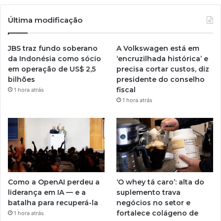
Última modificação
JBS traz fundo soberano
A Volkswagen está em
da Indonésia como sócio
‘encruzilhada histórica’ e
em operação de US$ 2,5
precisa cortar custos, diz
bilhões
presidente do conselho
fiscal
1 hora atrás
1 hora atrás
Como a OpenAI perdeu a
‘O whey tá caro’: alta do
liderança em IA — e a
suplemento trava
batalha para recuperá-la
negócios no setor e
fortalece colágeno de
1 hora atrás