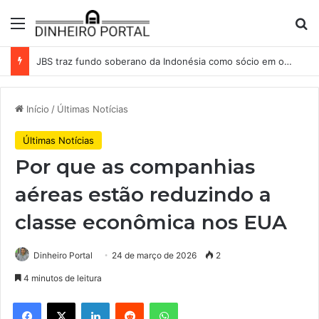
Menu
Pr
JBS traz fundo soberano da Indonésia como sócio em operação de US$ 2,5 bilhões
Início
/
Últimas Notícias
Últimas Notícias
Por que as companhias
aéreas estão reduzindo a
classe econômica nos EUA
Dinheiro Portal
24 de março de 2026
2
4 minutos de leitura
Facebook
X
Linkedin
Reddit
WhatsApp