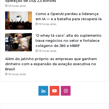
operação de US$ 2,5 bilhões
19 horas atrás
Como a OpenAI perdeu a liderança
em IA — e a batalha para recuperá-la
19 horas atrás
‘O whey tá caro’: alta do suplemento
trava negócios no setor e fortalece
colágeno de JBS e MBRF
19 horas atrás
Além do jatinho próprio: as empresas que ganham
dinheiro com a expansão da aviação executiva no
Brasil
19 horas atrás
Linkedin
YouTube
Instagram