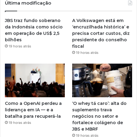
Última modificação
JBS traz fundo soberano
A Volkswagen está em
da Indonésia como sócio
‘encruzilhada histórica’ e
em operação de US$ 2,5
precisa cortar custos, diz
bilhões
presidente do conselho
fiscal
19 horas atrás
19 horas atrás
Como a OpenAI perdeu a
‘O whey tá caro’: alta do
liderança em IA — e a
suplemento trava
batalha para recuperá-la
negócios no setor e
fortalece colágeno de
19 horas atrás
JBS e MBRF
19 horas atrás