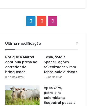
Linkedin
YouTube
Instagram
Última modificação
Por que a Mattel
Tesla, Nvidia,
continua presa ao
SpaceX: ações
corredor de
tokenizadas viram
brinquedos
febre. Vale o risco?
7 horas atrás
7 horas atrás
Após OPA,
petroleira
colombiana
Ecopetrol passa a