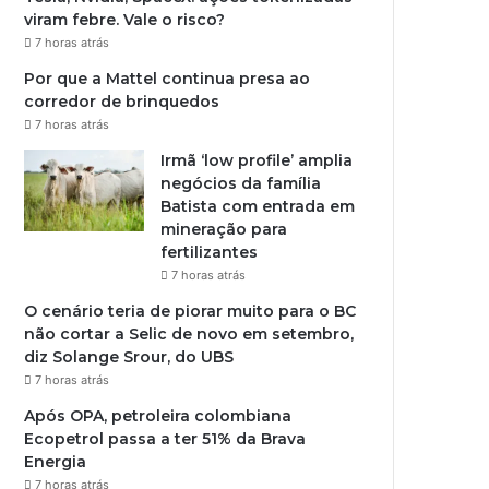
viram febre. Vale o risco?
7 horas atrás
Por que a Mattel continua presa ao
corredor de brinquedos
7 horas atrás
Irmã ‘low profile’ amplia
negócios da família
Batista com entrada em
mineração para
fertilizantes
7 horas atrás
O cenário teria de piorar muito para o BC
não cortar a Selic de novo em setembro,
diz Solange Srour, do UBS
7 horas atrás
Após OPA, petroleira colombiana
Ecopetrol passa a ter 51% da Brava
Energia
7 horas atrás