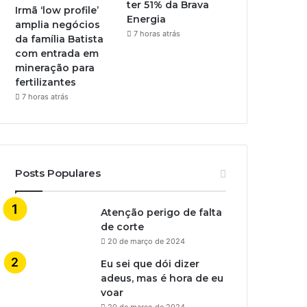
ter 51% da Brava
Irmã ‘low profile’
Energia
amplia negócios
7 horas atrás
da família Batista
com entrada em
mineração para
fertilizantes
7 horas atrás
Posts Populares
Atenção perigo de falta
de corte
20 de março de 2024
Eu sei que dói dizer
adeus, mas é hora de eu
voar
20 de março de 2024