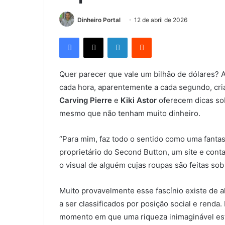
Dinheiro Portal
12 de abril de 2026
Facebook
X
Linkedin
Reddit
Quer parecer que vale um bilhão de dólares? 
cada hora, aparentemente a cada segundo, c
Carving Pierre
e
Kiki Astor
oferecem dicas so
mesmo que não tenham muito dinheiro.
“Para mim, faz todo o sentido como uma fantas
proprietário do Second Button, um site e cont
o visual de alguém cujas roupas são feitas so
Muito provavelmente esse fascínio existe de
a ser classificados por posição social e renda
momento em que uma riqueza inimaginável es