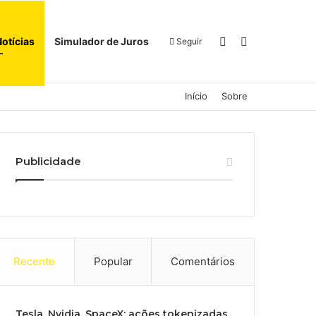
Switch skin
Procurar por
Notícias
Simulador de Juros
Seguir
Início
Sobre
Publicidade
Recente
Popular
Comentários
Tesla, Nvidia, SpaceX: ações tokenizadas