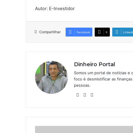
Autor: E-Investidor
Compartilhar
Facebook
X
Linked
Dinheiro Portal
Somos um portal de notícias e 
foco é desmistificar as finanç
pessoas.
Website
Linkedin
Instagram