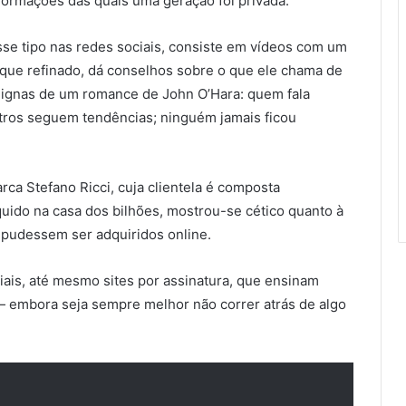
formações das quais uma geração foi privada.”
sse tipo nas redes sociais, consiste em vídeos com um
que refinado, dá conselhos sobre o que ele chama de
 dignas de um romance de John O’Hara: quem fala
tros seguem tendências; ninguém jamais ficou
arca Stefano Ricci, cuja clientela é composta
uido na casa dos bilhões, mostrou-se cético quanto à
 pudessem ser adquiridos online.
iais, até mesmo sites por assinatura, que ensinam
 — embora seja sempre melhor não correr atrás de algo