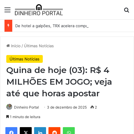
Menu
Pr
De hotel a galpões, TRX acelera compras e leva fatias de shoppings da Iguatemi por R$ 876 milhões
Início
/
Últimas Notícias
Últimas Notícias
Quina de hoje (03): R$ 4
MILHÕES EM JOGO; veja
até que horas apostar
Dinheiro Portal
3 de dezembro de 2025
2
1 minuto de leitura
Facebook
X
Linkedin
Reddit
WhatsApp