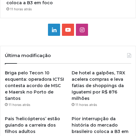
coloca a B3 em foco
11 horas atrás
Linkedin
YouTube
Instagram
Última modificação
Briga pelo Tecon 10
De hotel a galpões, TRX
esquenta: operadora ICTSI
acelera compras e leva
contesta acordo de MSC
fatias de shoppings da
e Maersk no Porto de
Iguatemi por R$ 876
Santos
milhões
11 horas atrás
11 horas atrás
Pais ‘helicópteros’ estão
Pior interrupção da
guiando a carreira dos
história do mercado
filhos adultos
brasileiro coloca a B3 em