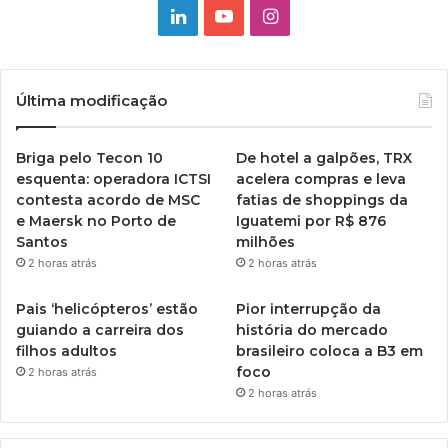
Linkedin
YouTube
Instagram
Última modificação
Briga pelo Tecon 10
De hotel a galpões, TRX
esquenta: operadora ICTSI
acelera compras e leva
contesta acordo de MSC
fatias de shoppings da
e Maersk no Porto de
Iguatemi por R$ 876
Santos
milhões
2 horas atrás
2 horas atrás
Pais ‘helicópteros’ estão
Pior interrupção da
guiando a carreira dos
história do mercado
filhos adultos
brasileiro coloca a B3 em
foco
2 horas atrás
2 horas atrás