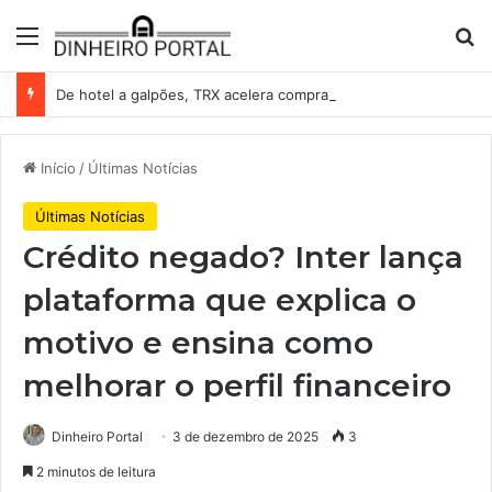
Menu
Pr
De hotel a galpões, TRX acelera compras e leva fatias de shoppings da Iguatemi por R$ 876 milhões
Início
/
Últimas Notícias
Últimas Notícias
Crédito negado? Inter lança
plataforma que explica o
motivo e ensina como
melhorar o perfil financeiro
Dinheiro Portal
3 de dezembro de 2025
3
2 minutos de leitura