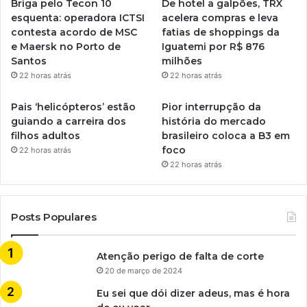
Briga pelo Tecon 10
De hotel a galpões, TRX
esquenta: operadora ICTSI
acelera compras e leva
contesta acordo de MSC
fatias de shoppings da
e Maersk no Porto de
Iguatemi por R$ 876
Santos
milhões
22 horas atrás
22 horas atrás
Pais ‘helicópteros’ estão
Pior interrupção da
guiando a carreira dos
história do mercado
filhos adultos
brasileiro coloca a B3 em
foco
22 horas atrás
22 horas atrás
Posts Populares
Atenção perigo de falta de corte
20 de março de 2024
Eu sei que dói dizer adeus, mas é hora