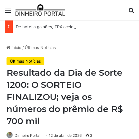
Menu
Pr
De hotel a galpões, TRX acelera compras e leva fatias de shoppings da Iguatemi por R$ 876 milhões
Início
/
Últimas Notícias
Últimas Notícias
Resultado da Dia de Sorte
1200: O SORTEIO
FINALIZOU; veja os
números do prêmio de R$
700 mil
Dinheiro Portal
12 de abril de 2026
3