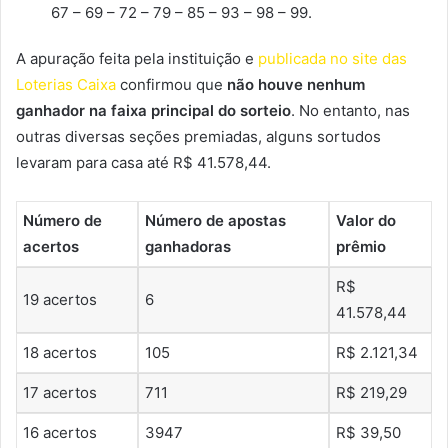
67 – 69 – 72 – 79 – 85 – 93 – 98 – 99.
A apuração feita pela instituição e
publicada no site das
Loterias Caixa
confirmou que
não houve nenhum
ganhador na faixa principal do sorteio
. No entanto, nas
outras diversas seções premiadas, alguns sortudos
levaram para casa até R$ 41.578,44.
Número de
Número de apostas
Valor do
acertos
ganhadoras
prêmio
R$
19 acertos
6
41.578,44
18 acertos
105
R$ 2.121,34
17 acertos
711
R$ 219,29
16 acertos
3947
R$ 39,50