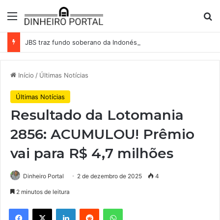
Menu
Pr
JBS traz fundo soberano da Indonésia como sócio em operação de US$ 2,5 bilhões
Início
/
Últimas Notícias
Últimas Notícias
Resultado da Lotomania
2856: ACUMULOU! Prêmio
vai para R$ 4,7 milhões
Dinheiro Portal
2 de dezembro de 2025
4
2 minutos de leitura
Facebook
X
Linkedin
Reddit
WhatsApp