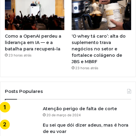
Como a OpenAI perdeu a
‘O whey tá caro’: alta do
liderança em IA — e a
suplemento trava
batalha para recuperá-la
negócios no setor e
fortalece colágeno de
23 horas atrás
JBS e MBRF
23 horas atrás
Posts Populares
Atenção perigo de falta de corte
20 de março de 2024
Eu sei que dói dizer adeus, mas é hora
de eu voar