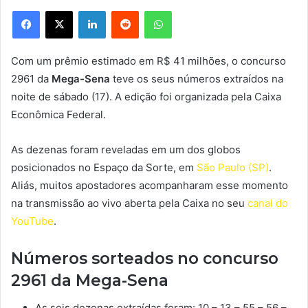
Facebook
X
Linkedin
Reddit
WhatsApp
Com um prêmio estimado em R$ 41 milhões, o concurso
2961 da
Mega-Sena
teve os seus números extraídos na
noite de sábado (17). A edição foi organizada pela Caixa
Econômica Federal.
As dezenas foram reveladas em um dos globos
posicionados no Espaço da Sorte, em
São Paulo (SP)
.
Aliás, muitos apostadores acompanharam esse momento
na transmissão ao vivo aberta pela Caixa no seu
canal do
YouTube
.
Números sorteados no concurso
2961 da Mega-Sena
As seis dezenas extraídas foram: 10 – 13 – 55 – 56 –