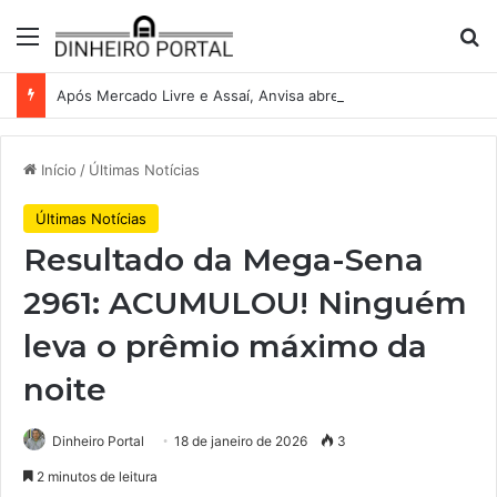
Menu
Pr
Após Mercado Livre e Assaí, Anvisa abre caminho para venda de medicamentos pela Shopee
Início
/
Últimas Notícias
Últimas Notícias
Resultado da Mega-Sena
2961: ACUMULOU! Ninguém
leva o prêmio máximo da
noite
Dinheiro Portal
18 de janeiro de 2026
3
2 minutos de leitura