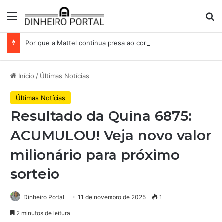
Menu
Pr
Por que a Mattel continua presa ao corredor de brinquedos
Início
/
Últimas Notícias
Últimas Notícias
Resultado da Quina 6875:
ACUMULOU! Veja novo valor
milionário para próximo
sorteio
Dinheiro Portal
11 de novembro de 2025
1
2 minutos de leitura