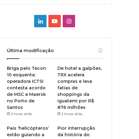
Linkedin
YouTube
Instagram
Última modificação
Briga pelo Tecon
De hotel a galpões,
10 esquenta:
TRX acelera
operadora ICTSI
compras e leva
contesta acordo
fatias de
de MSC e Maersk
shoppings da
no Porto de
Iguatemi por R$
Santos
876 milhões
3 horas atrás
3 horas atrás
Pais ‘helicópteros’
Pior interrupção
estão guiando a
da história do