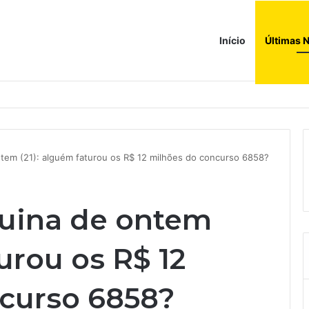
Início
Últimas N
a compras e leva fatias de shoppings da Iguatemi por R$ 876 milhões
tem (21): alguém faturou os R$ 12 milhões do concurso 6858?
Quina de ontem
turou os R$ 12
curso 6858?