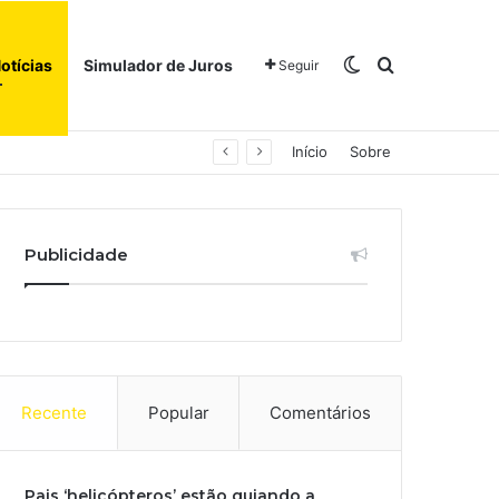
Switch skin
Procurar po
otícias
Simulador de Juros
Seguir
Início
Sobre
Publicidade
Recente
Popular
Comentários
Pais ‘helicópteros’ estão guiando a