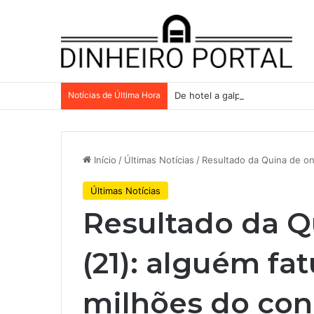
Notícias de Última Hora
De hotel a galpões, TRX aceler
Início
/
Últimas Notícias
/
Resultado da Quina de on
Últimas Notícias
Resultado da 
(21): alguém fa
milhões do con