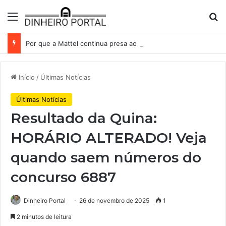
Menu
Pr
Por que a Mattel continua presa ao corredor de brinquedos
Início
/
Últimas Notícias
Últimas Notícias
Resultado da Quina:
HORÁRIO ALTERADO! Veja
quando saem números do
concurso 6887
Dinheiro Portal
26 de novembro de 2025
1
2 minutos de leitura