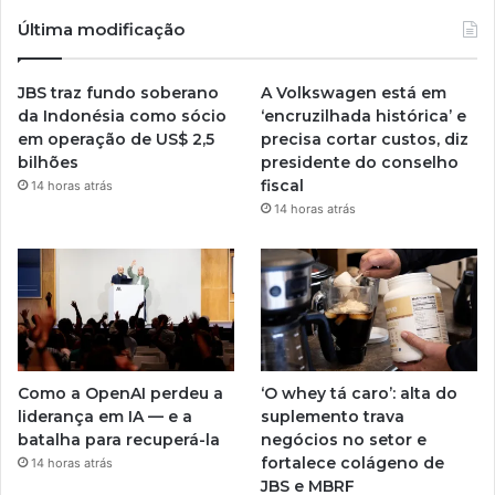
Última modificação
JBS traz fundo soberano
A Volkswagen está em
da Indonésia como sócio
‘encruzilhada histórica’ e
em operação de US$ 2,5
precisa cortar custos, diz
bilhões
presidente do conselho
fiscal
14 horas atrás
14 horas atrás
Como a OpenAI perdeu a
‘O whey tá caro’: alta do
liderança em IA — e a
suplemento trava
batalha para recuperá-la
negócios no setor e
fortalece colágeno de
14 horas atrás
JBS e MBRF