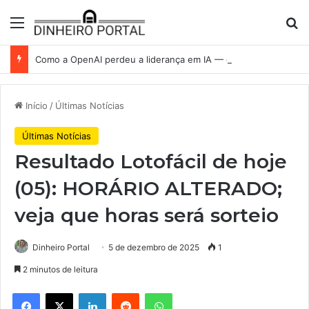
Menu
Pr
Como a OpenAI perdeu a liderança em IA — e a batalha para recuperá-la
Início
/
Últimas Notícias
Últimas Notícias
Resultado Lotofácil de hoje
(05): HORÁRIO ALTERADO;
veja que horas será sorteio
Dinheiro Portal
5 de dezembro de 2025
1
2 minutos de leitura
Facebook
X
Linkedin
Reddit
WhatsApp