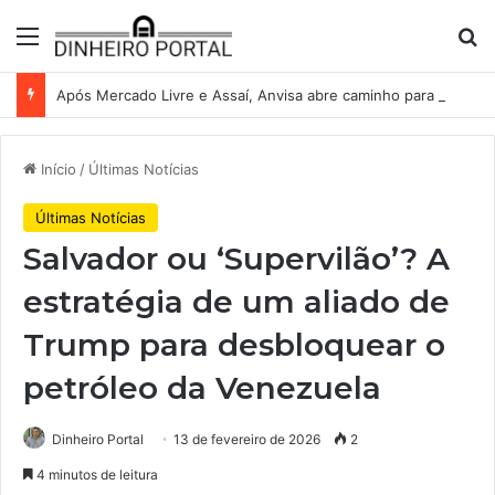
Menu
Pr
Após Mercado Livre e Assaí, Anvisa abre caminho para venda de medicamentos pela Shopee
Início
/
Últimas Notícias
Últimas Notícias
Salvador ou ‘Supervilão’? A
estratégia de um aliado de
Trump para desbloquear o
petróleo da Venezuela
Dinheiro Portal
13 de fevereiro de 2026
2
4 minutos de leitura