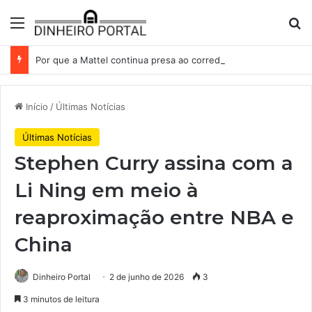
Menu
Pr
Por que a Mattel continua presa ao corredor de brinquedos
Início
/
Últimas Notícias
Últimas Notícias
Stephen Curry assina com a
Li Ning em meio à
reaproximação entre NBA e
China
Dinheiro Portal
2 de junho de 2026
3
3 minutos de leitura