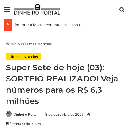
Menu
Pr
Por que a Mattel continua presa ao corredor de brinquedos
Início
/
Últimas Notícias
Últimas Notícias
Super Sete de hoje (03):
SORTEIO REALIZADO! Veja
números para os R$ 6,3
milhões
Dinheiro Portal
3 de dezembro de 2025
1
2 minutos de leitura