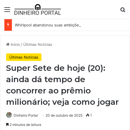
Menu
Pr
Whirlpool abandonou suas ambições globais. Agora enfrenta um mundo de dificuldades
Início
/
Últimas Notícias
Últimas Notícias
Super Sete de hoje (20):
ainda dá tempo de
concorrer ao prêmio
milionário; veja como jogar
Dinheiro Portal
20 de outubro de 2025
1
2 minutos de leitura