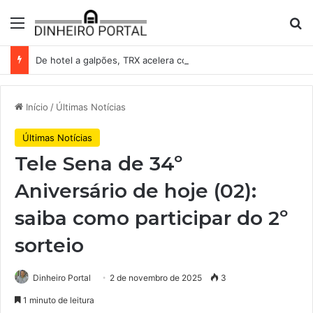
Menu
Pr
De hotel a galpões, TRX acelera compras e leva fatias de shoppings da Iguatemi por R$ 876 milhões
Início
/
Últimas Notícias
Últimas Notícias
Tele Sena de 34º
Aniversário de hoje (02):
saiba como participar do 2º
sorteio
Dinheiro Portal
2 de novembro de 2025
3
1 minuto de leitura