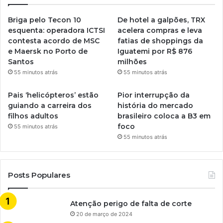
Briga pelo Tecon 10
De hotel a galpões, TRX
esquenta: operadora ICTSI
acelera compras e leva
contesta acordo de MSC
fatias de shoppings da
e Maersk no Porto de
Iguatemi por R$ 876
Santos
milhões
55 minutos atrás
55 minutos atrás
Pais ‘helicópteros’ estão
Pior interrupção da
guiando a carreira dos
história do mercado
filhos adultos
brasileiro coloca a B3 em
foco
55 minutos atrás
55 minutos atrás
Posts Populares
Atenção perigo de falta de corte
20 de março de 2024