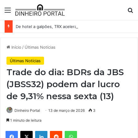
Menu
Pr
De hotel a galpões, TRX acelera compras e leva fatias de shoppings da Iguatemi por R$ 876 milhões
Início
/
Últimas Notícias
Últimas Notícias
Trade do dia: BDRs da JBS
(JBSS32) podem dar lucro
de 9,31% nessa sexta (13)
Dinheiro Portal
13 de março de 2026
3
1 minuto de leitura
Facebook
X
Linkedin
Reddit
WhatsApp