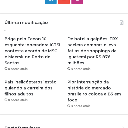
Última modificação
Briga pelo Tecon 10
De hotel a galpões, TRX
esquenta: operadora ICTSI
acelera compras e leva
contesta acordo de MSC
fatias de shoppings da
e Maersk no Porto de
Iguatemi por R$ 876
Santos
milhões
8 horas atrás
8 horas atrás
Pais ‘helicópteros’ estão
Pior interrupção da
guiando a carreira dos
história do mercado
filhos adultos
brasileiro coloca a B3 em
foco
8 horas atrás
8 horas atrás
Posts Populares