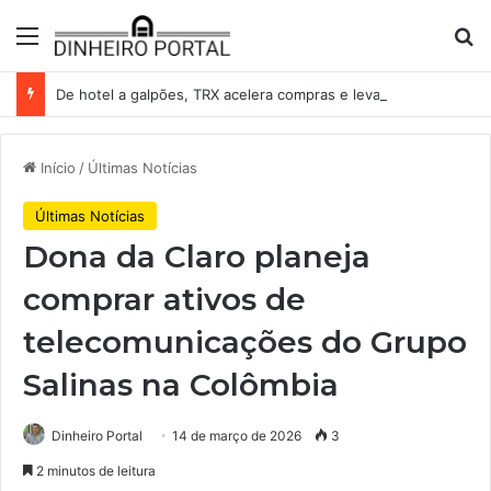
Menu
Pr
De hotel a galpões, TRX acelera compras e leva fatias de shoppings da Iguatemi por R$ 876 milhões
Início
/
Últimas Notícias
Últimas Notícias
Dona da Claro planeja
comprar ativos de
telecomunicações do Grupo
Salinas na Colômbia
Dinheiro Portal
14 de março de 2026
3
2 minutos de leitura