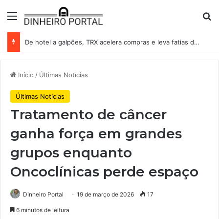
Menu
Pr
De hotel a galpões, TRX acelera compras e leva fatias de shoppings da Iguatemi por R$ 876 milhões
Início
/
Últimas Notícias
Últimas Notícias
Tratamento de câncer
ganha força em grandes
grupos enquanto
Oncoclínicas perde espaço
Dinheiro Portal
19 de março de 2026
17
6 minutos de leitura