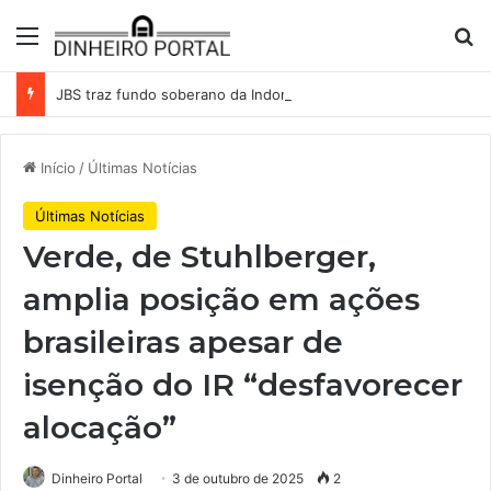
Menu
Pr
JBS traz fundo soberano da Indonésia como sócio em operação de US$ 2,5 bilhões
Início
/
Últimas Notícias
Últimas Notícias
Verde, de Stuhlberger,
amplia posição em ações
brasileiras apesar de
isenção do IR “desfavorecer
alocação”
Dinheiro Portal
3 de outubro de 2025
2