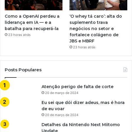
Como a OpenAI perdeu a
‘O whey tá caro’: alta do
liderança em IA — e a
suplemento trava
batalha para recuperá-la
negócios no setor e
fortalece colágeno de
23 horas atrás
JBS e MBRF
23 horas atrás
Posts Populares
Atenção perigo de falta de corte
20 de março de 2024
Eu sei que dói dizer adeus, mas é hora
de eu voar
20 de março de 2024
Detalhes da Nintendo Next Miitomo
Update