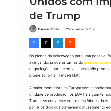
Unidos com imp
de Trump
Dinheiro Portal
26 de janeiro de 2026
Facebook
X
Linkedin
Reddit
Os planos da Volkswagen para uma possível fá
avançando, já que as tarifas do
presidente am
negociações por incentivos locais não produzi
Blume ao jornal Handelsblatt.
A maior montadora da Europa vem considerand
unidade de produção nos EUA há algum tempo,
Trump. As conversas sobre uma fábrica da Aud
por subsídios que tornavam o investimento e