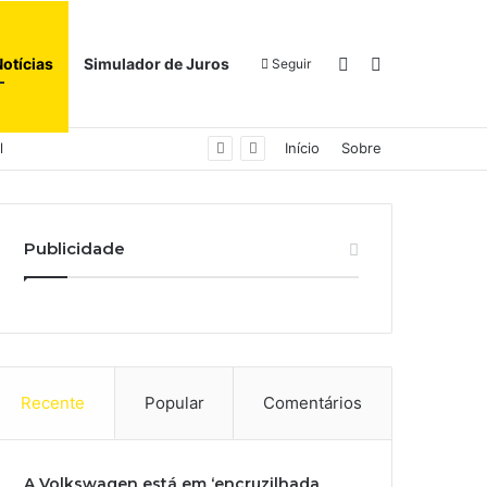
Switch skin
Procurar por
Notícias
Simulador de Juros
Seguir
l
Início
Sobre
Publicidade
Recente
Popular
Comentários
A Volkswagen está em ‘encruzilhada