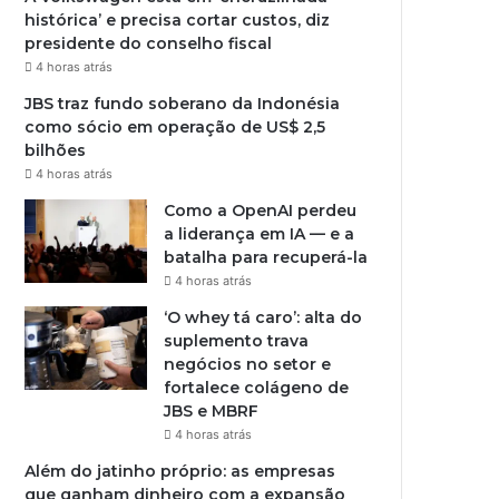
histórica’ e precisa cortar custos, diz
presidente do conselho fiscal
4 horas atrás
JBS traz fundo soberano da Indonésia
como sócio em operação de US$ 2,5
bilhões
4 horas atrás
Como a OpenAI perdeu
a liderança em IA — e a
batalha para recuperá-la
4 horas atrás
‘O whey tá caro’: alta do
suplemento trava
negócios no setor e
fortalece colágeno de
JBS e MBRF
4 horas atrás
Além do jatinho próprio: as empresas
que ganham dinheiro com a expansão