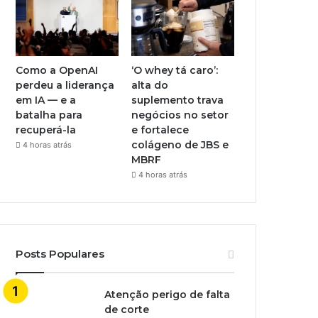
Como a OpenAI
‘O whey tá caro’:
perdeu a liderança
alta do
em IA — e a
suplemento trava
batalha para
negócios no setor
recuperá-la
e fortalece
colágeno de JBS e
4 horas atrás
MBRF
4 horas atrás
Posts Populares
Atenção perigo de falta
de corte