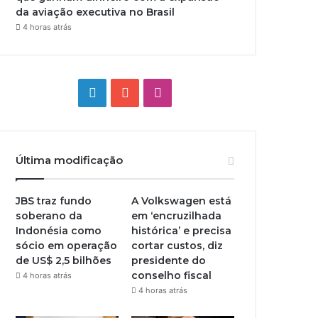
da aviação executiva no Brasil
4 horas atrás
Linkedin
YouTube
Instagram
Última modificação
JBS traz fundo
A Volkswagen está
soberano da
em ‘encruzilhada
Indonésia como
histórica’ e precisa
sócio em operação
cortar custos, diz
de US$ 2,5 bilhões
presidente do
conselho fiscal
4 horas atrás
4 horas atrás