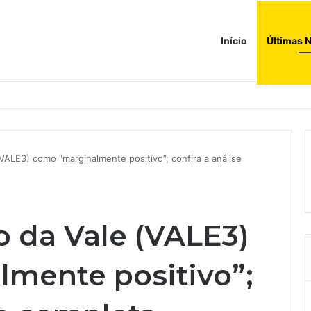
Início
Últimas N
a compras e leva fatias de shoppings da Iguatemi por R$ 876 milhões
VALE3) como “marginalmente positivo”; confira a análise
o da Vale (VALE3)
mente positivo”;