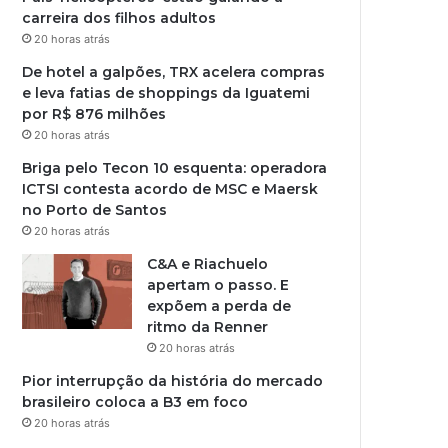
carreira dos filhos adultos
20 horas atrás
De hotel a galpões, TRX acelera compras
e leva fatias de shoppings da Iguatemi
por R$ 876 milhões
20 horas atrás
Briga pelo Tecon 10 esquenta: operadora
ICTSI contesta acordo de MSC e Maersk
no Porto de Santos
20 horas atrás
C&A e Riachuelo
apertam o passo. E
expõem a perda de
ritmo da Renner
20 horas atrás
Pior interrupção da história do mercado
brasileiro coloca a B3 em foco
20 horas atrás