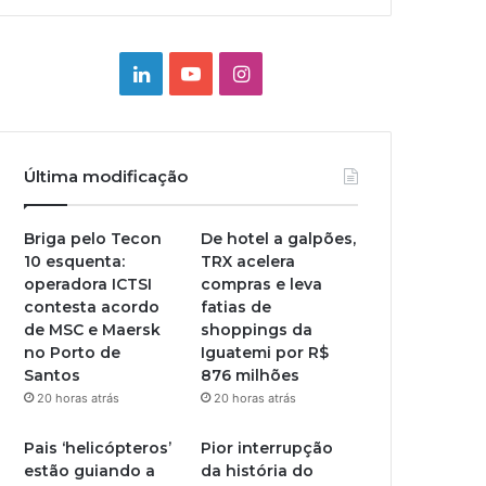
Linkedin
YouTube
Instagram
Última modificação
Briga pelo Tecon
De hotel a galpões,
10 esquenta:
TRX acelera
operadora ICTSI
compras e leva
contesta acordo
fatias de
de MSC e Maersk
shoppings da
no Porto de
Iguatemi por R$
Santos
876 milhões
20 horas atrás
20 horas atrás
Pais ‘helicópteros’
Pior interrupção
estão guiando a
da história do