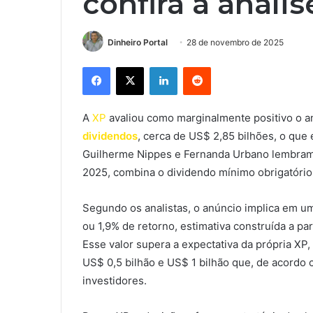
confira a análi
Dinheiro Portal
28 de novembro de 2025
Facebook
X
Linkedin
Reddit
A
XP
avaliou como marginalmente positivo o an
dividendos
, cerca de US$ 2,85 bilhões, o que
Guilherme Nippes e Fernanda Urbano lembram q
2025, combina o dividendo mínimo obrigatório
Segundo os analistas, o anúncio implica em um
ou 1,9% de retorno, estimativa construída a pa
Esse valor supera a expectativa da própria XP,
US$ 0,5 bilhão e US$ 1 bilhão que, de acordo 
investidores.