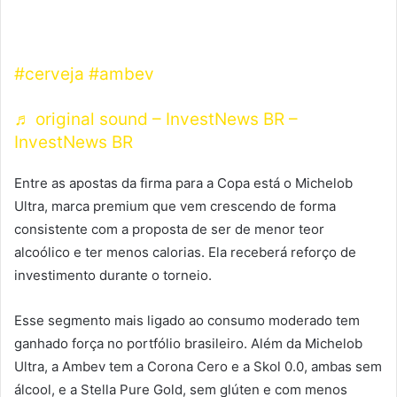
dados valiosos para Ambev sobre o
comportamento do consumidor e já tem até
sido usado para lançar novos produtos.
#cerveja
#ambev
♬ original sound – InvestNews BR –
InvestNews BR
Entre as apostas da firma para a Copa está o Michelob
Ultra, marca premium que vem crescendo de forma
consistente com a proposta de ser de menor teor
alcoólico e ter menos calorias. Ela receberá reforço de
investimento durante o torneio.
Esse segmento mais ligado ao consumo moderado tem
ganhado força no portfólio brasileiro. Além da Michelob
Ultra, a Ambev tem a Corona Cero e a Skol 0.0, ambas sem
álcool, e a Stella Pure Gold, sem glúten e com menos