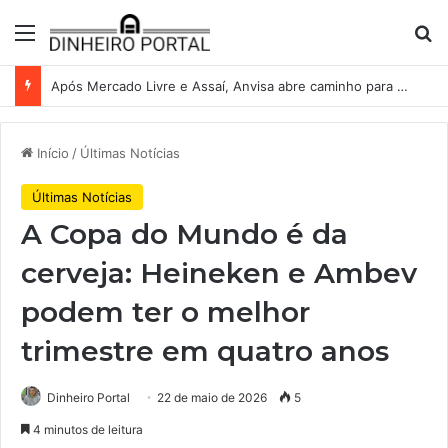
Menu
Pr
Após Mercado Livre e Assaí, Anvisa abre caminho para venda de medicamentos pela Shopee
Início
/
Últimas Notícias
Últimas Notícias
A Copa do Mundo é da
cerveja: Heineken e Ambev
podem ter o melhor
trimestre em quatro anos
Dinheiro Portal
22 de maio de 2026
5
4 minutos de leitura