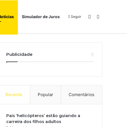
Switch skin
Procurar por
Notícias
Simulador de Juros
Seguir
Início
Sobre
Publicidade
Recente
Popular
Comentários
Pais ‘helicópteros’ estão guiando a
carreira dos filhos adultos