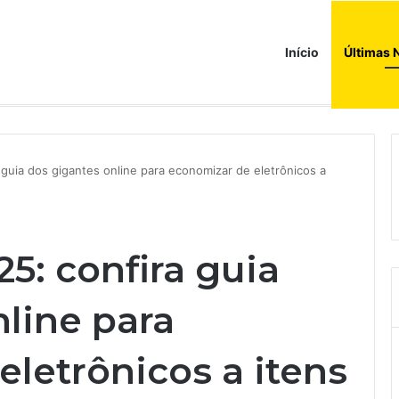
Início
Últimas 
a compras e leva fatias de shoppings da Iguatemi por R$ 876 milhões
a guia dos gigantes online para economizar de eletrônicos a
25: confira guia
line para
letrônicos a itens