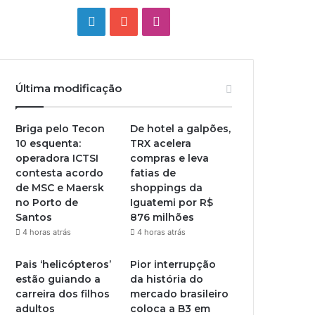
Linkedin
YouTube
Instagram
Última modificação
Briga pelo Tecon
De hotel a galpões,
10 esquenta:
TRX acelera
operadora ICTSI
compras e leva
contesta acordo
fatias de
de MSC e Maersk
shoppings da
no Porto de
Iguatemi por R$
Santos
876 milhões
4 horas atrás
4 horas atrás
Pais ‘helicópteros’
Pior interrupção
estão guiando a
da história do
carreira dos filhos
mercado brasileiro
adultos
coloca a B3 em