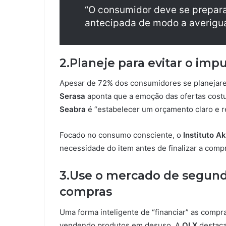
“O consumidor deve se prepara
antecipada de modo a averiguar
2.Planeje para evitar o imp
Apesar de 72% dos consumidores se planejare
Serasa
aponta que a emoção das ofertas costum
Seabra
é “estabelecer um orçamento claro e re
Focado no consumo consciente, o
Instituto A
necessidade do item antes de finalizar a comp
3.Use o mercado de segund
compras
Uma forma inteligente de “financiar” as compr
vendendo produtos em desuso. A
OLX
destac