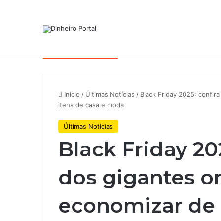
Notícias de Última Hora
De hotel a galpões, TRX aceler
Início
/
Últimas Notícias
/
Black Friday 2025: confir
itens de casa e moda
Últimas Notícias
Black Friday 20
dos gigantes on
economizar de e