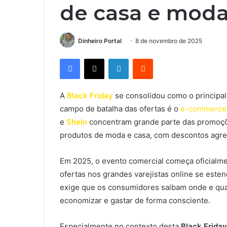
de casa e mod
Dinheiro Portal
8 de novembro de 2025
Facebook
X
Linkedin
Reddit
A
Black Friday
se consolidou como o principal
campo de batalha das ofertas é o
e-commerce
e
Shein
concentram grande parte das promoçõe
produtos de moda e casa, com descontos agre
Em 2025, o evento comercial começa oficial
ofertas nos grandes varejistas online se est
exige que os consumidores saibam onde e qua
economizar e gastar de forma consciente.
Especialmente no contexto desta
Black Friday