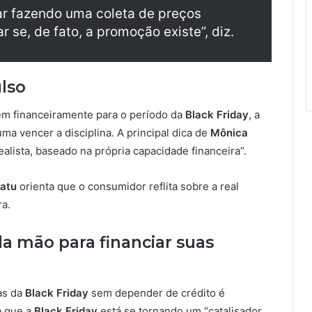
r fazendo uma coleta de preços
 se, de fato, a promoção existe”, diz.
ulso
m financeiramente para o período da
Black Friday
, a
a vencer a disciplina. A principal dica de
Mônica
alista, baseado na própria capacidade financeira”.
katu
orienta que o consumidor reflita sobre a real
ra.
a mão para financiar suas
as da
Black Friday
sem depender de crédito é
a que a
Black Friday
está se tornando um “catalisador