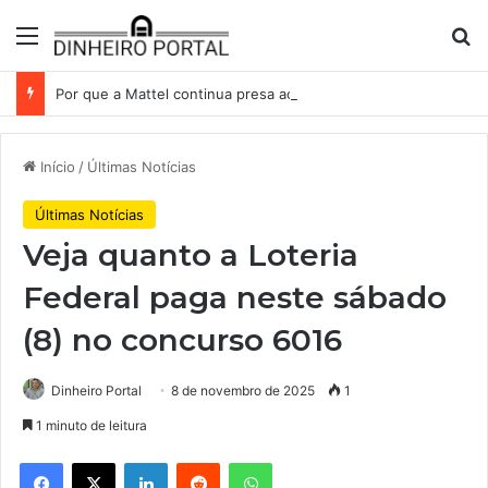
Menu
Pr
Por que a Mattel continua presa ao corredor de brinquedos
Início
/
Últimas Notícias
Últimas Notícias
Veja quanto a Loteria
Federal paga neste sábado
(8) no concurso 6016
Dinheiro Portal
8 de novembro de 2025
1
1 minuto de leitura
Facebook
X
Linkedin
Reddit
WhatsApp