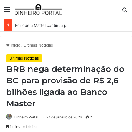
Menu
Pr
Por que a Mattel continua presa ao corredor de brinquedos
Início
/
Últimas Notícias
Últimas Notícias
BRB nega determinação do
BC para provisão de R$ 2,6
bilhões ligada ao Banco
Master
Dinheiro Portal
27 de janeiro de 2026
2
1 minuto de leitura