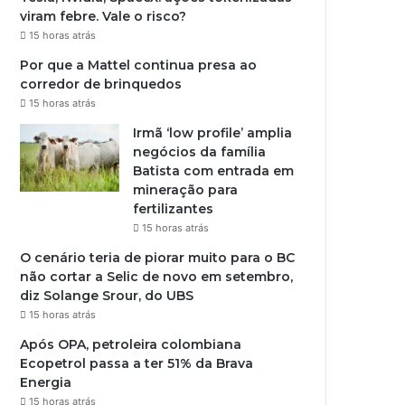
viram febre. Vale o risco?
15 horas atrás
Por que a Mattel continua presa ao
corredor de brinquedos
15 horas atrás
Irmã ‘low profile’ amplia
negócios da família
Batista com entrada em
mineração para
fertilizantes
15 horas atrás
O cenário teria de piorar muito para o BC
não cortar a Selic de novo em setembro,
diz Solange Srour, do UBS
15 horas atrás
Após OPA, petroleira colombiana
Ecopetrol passa a ter 51% da Brava
Energia
15 horas atrás