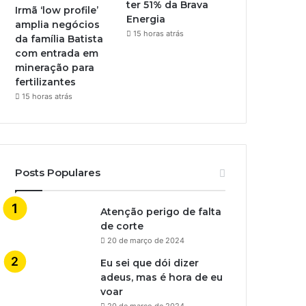
ter 51% da Brava
Irmã ‘low profile’
Energia
amplia negócios
15 horas atrás
da família Batista
com entrada em
mineração para
fertilizantes
15 horas atrás
Posts Populares
Atenção perigo de falta
de corte
20 de março de 2024
Eu sei que dói dizer
adeus, mas é hora de eu
voar
20 de março de 2024