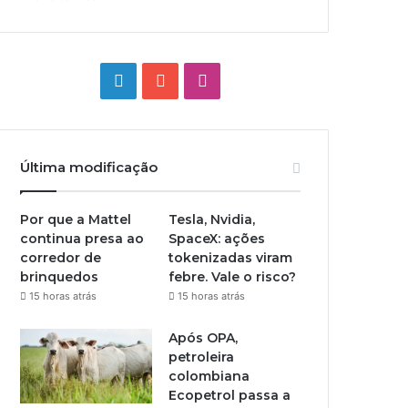
Linkedin
YouTube
Instagram
Última modificação
Por que a Mattel
Tesla, Nvidia,
continua presa ao
SpaceX: ações
corredor de
tokenizadas viram
brinquedos
febre. Vale o risco?
15 horas atrás
15 horas atrás
Após OPA,
petroleira
colombiana
Ecopetrol passa a