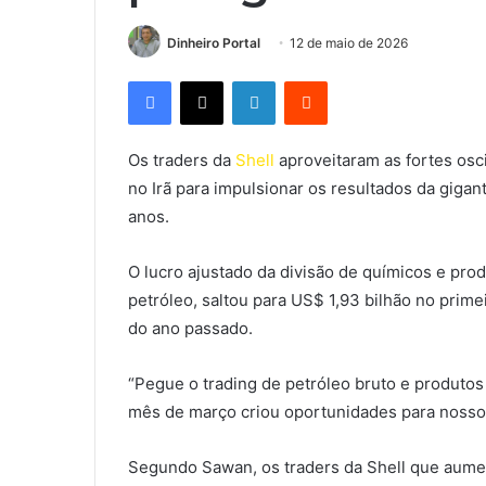
Dinheiro Portal
12 de maio de 2026
Facebook
X
Linkedin
Reddit
Os traders da
Shell
aproveitaram as fortes osc
no Irã para impulsionar os resultados da gigan
anos.
O lucro ajustado da divisão de químicos e pro
petróleo, saltou para US$ 1,93 bilhão no pri
do ano passado.
“Pegue o trading de petróleo bruto e produtos 
mês de março criou oportunidades para nossos
Segundo Sawan, os traders da Shell que aume