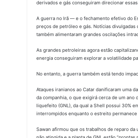
derivados e gás conseguiram direcionar essas
A guerra no Irã — e o fechamento efetivo do 
preços de petróleo e gás. Notícias divulgadas
também alimentaram grandes oscilações intrad
As grandes petroleiras agora estão capitaliza
energia conseguiram explorar a volatilidade pa
No entanto, a guerra também está tendo impac
Ataques iranianos ao Catar danificaram uma da
da companhia, o que exigirá cerca de um ano 
liquefeito (GNL), da qual a Shell possui 30% 
interrompidos enquanto o estreito permanec
Sawan afirmou que os trabalhos de reparo da 
não atingida e a planta de GNL estão “prontas p