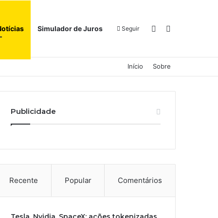
Switch skin
Procurar por
Notícias
Simulador de Juros
Seguir
Início
Sobre
Publicidade
Recente
Popular
Comentários
Tesla, Nvidia, SpaceX: ações tokenizadas