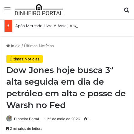
Menu
Pr
Após Mercado Livre e Assaí, Anvisa abre caminho para venda de medicamentos pela Shopee
Início
/
Últimas Notícias
Últimas Notícias
Dow Jones hoje busca 3ª
alta seguida em dia de
petróleo em alta e posse de
Warsh no Fed
Dinheiro Portal
22 de maio de 2026
1
2 minutos de leitura