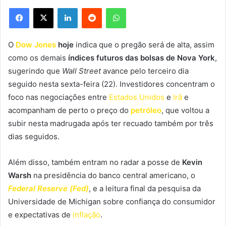
Facebook
X
Linkedin
Reddit
WhatsApp
O
Dow Jones
hoje
indica que o pregão será de alta, assim
como os demais
índices futuros das bolsas de Nova York
,
sugerindo que
Wall Street
avance pelo terceiro dia
seguido nesta sexta-feira (22). Investidores concentram o
foco nas negociações entre
Estados Unidos
e
Irã
e
acompanham de perto o preço do
petróleo
, que voltou a
subir nesta madrugada após ter recuado também por três
dias seguidos.
Além disso, também entram no radar a
posse de
Kevin
Warsh
na presidência do banco central americano, o
Federal Reserve (Fed)
, e a
leitura final da pesquisa da
Universidade de Michigan
sobre confiança do consumidor
e expectativas de
inflação
.