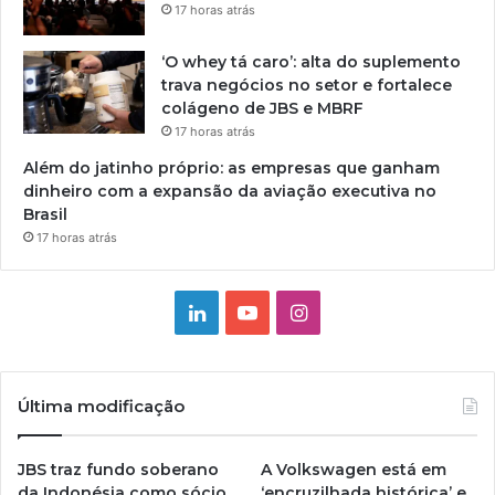
17 horas atrás
‘O whey tá caro’: alta do suplemento
trava negócios no setor e fortalece
colágeno de JBS e MBRF
17 horas atrás
Além do jatinho próprio: as empresas que ganham
dinheiro com a expansão da aviação executiva no
Brasil
17 horas atrás
Linkedin
YouTube
Instagram
Última modificação
JBS traz fundo soberano
A Volkswagen está em
da Indonésia como sócio
‘encruzilhada histórica’ e