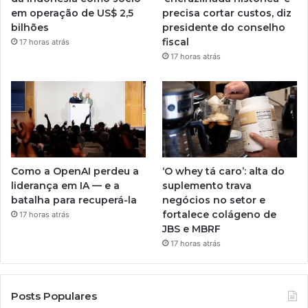
em operação de US$ 2,5
precisa cortar custos, diz
bilhões
presidente do conselho
fiscal
17 horas atrás
17 horas atrás
Como a OpenAI perdeu a
‘O whey tá caro’: alta do
liderança em IA — e a
suplemento trava
batalha para recuperá-la
negócios no setor e
fortalece colágeno de
17 horas atrás
JBS e MBRF
17 horas atrás
Posts Populares