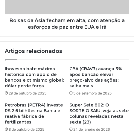
Bolsas da Ásia fecham em alta, com atenção a
esforços de paz entre EUA e Irã
Artigos relacionados
Ibovespa bate máxima
CBA (CBAV3) avança 3%
histórica com apoio de
após bancão elevar
bancos e otimismo global;
preço-alvo das ações;
dólar perde força
saiba mais
29 de outubro de 2025
5 de setembro de 2025
Petrobras (PETR4) investe
Super Sete 802: O
R$ 2,6 bilhões na Bahia e
SORTEIO SAIU; veja as sete
reativa fábrica de
colunas reveladas nesta
fertilizantes
sexta (23)
8 de outubro de 2025
24 de janeiro de 2026