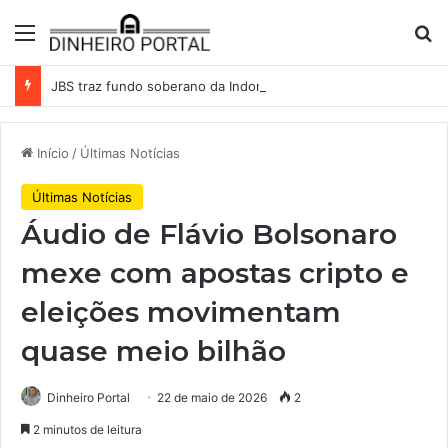
Menu
Pr
JBS traz fundo soberano da Indonésia como sócio em operação de US$ 2,5 bilhões
Início
/
Últimas Notícias
Últimas Notícias
Áudio de Flávio Bolsonaro
mexe com apostas cripto e
eleições movimentam
quase meio bilhão
Dinheiro Portal
22 de maio de 2026
2
2 minutos de leitura