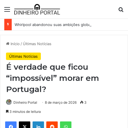
Menu
Pr
Whirlpool abandonou suas ambições globais. Agora enfrenta um mundo de dificuldades
Início
/
Últimas Notícias
Últimas Notícias
É verdade que ficou
“impossível” morar em
Portugal?
Dinheiro Portal
8 de março de 2026
3
3 minutos de leitura
Facebook
X
Linkedin
Reddit
WhatsApp