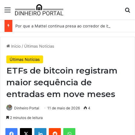
Menu
Pr
Por que a Mattel continua presa ao corredor de brinquedos
Início
/
Últimas Notícias
Últimas Notícias
ETFs de bitcoin registram
maior sequência de
entradas em nove meses
Dinheiro Portal
11 de maio de 2026
4
2 minutos de leitura
Facebook
X
Linkedin
Reddit
WhatsApp