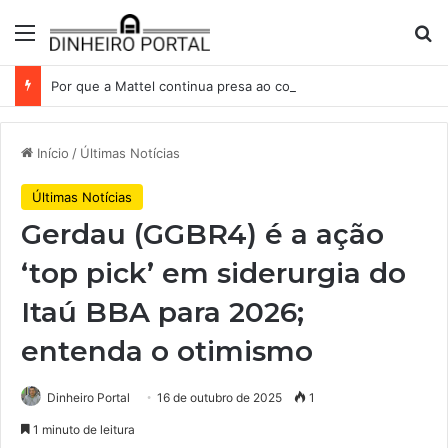
Menu
Pr
Por que a Mattel continua presa ao corredor de brinquedos
Início
/
Últimas Notícias
Últimas Notícias
Gerdau (GGBR4) é a ação
‘top pick’ em siderurgia do
Itaú BBA para 2026;
entenda o otimismo
Dinheiro Portal
16 de outubro de 2025
1
1 minuto de leitura