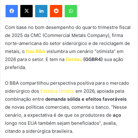
Facebook
X
Linkedin
Reddit
WhatsApp
Com base no bom desempenho do quarto trimestre fiscal
de 2025 da CMC (Commercial Metals Company), firma
norte-americana do setor siderúrgico e de reciclagem de
metais, o
Itaú BBA
vislumbra um cenário “otimista” em
2026 para o setor. E tem na
Gerdau
(GGBR4)
sua ação
preferida.
O BBA compartilhou perspectiva positiva para o mercado
siderúrgico dos
Estados Unidos
em 2026, apoiada pela
combinação entre
demanda sólida e efeitos favoráveis
de novas políticas comerciais, comenta o banco. “Nesse
cenário, a expectativa é de que os produtores de
aço
longo nos EUA também sejam beneficiados”, avalia,
citando a siderúrgica brasileira.