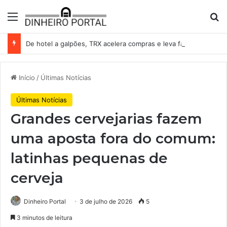
Menu
Pr
De hotel a galpões, TRX acelera compras e leva fatias de shoppings da Iguatemi por R$ 876 milhões
Início
/
Últimas Notícias
Últimas Notícias
Grandes cervejarias fazem
uma aposta fora do comum:
latinhas pequenas de
cerveja
Dinheiro Portal
3 de julho de 2026
5
3 minutos de leitura