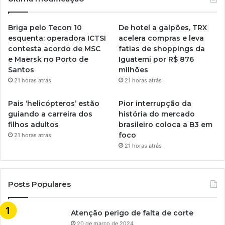
Briga pelo Tecon 10
De hotel a galpões, TRX
esquenta: operadora ICTSI
acelera compras e leva
contesta acordo de MSC
fatias de shoppings da
e Maersk no Porto de
Iguatemi por R$ 876
Santos
milhões
21 horas atrás
21 horas atrás
Pais ‘helicópteros’ estão
Pior interrupção da
guiando a carreira dos
história do mercado
filhos adultos
brasileiro coloca a B3 em
foco
21 horas atrás
21 horas atrás
Posts Populares
Atenção perigo de falta de corte
20 de março de 2024