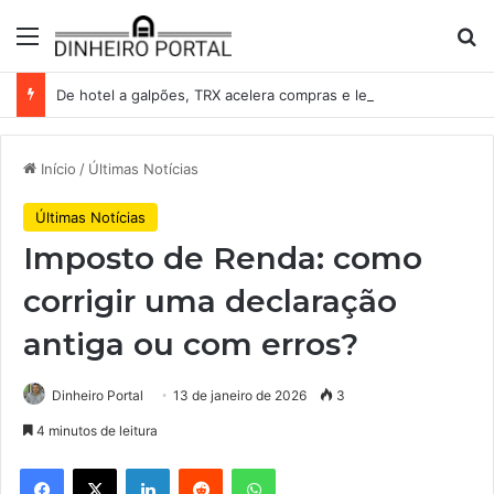
Menu
Pr
De hotel a galpões, TRX acelera compras e leva fatias de shoppings da Iguatemi por R$ 876 milhões
Início
/
Últimas Notícias
Últimas Notícias
Imposto de Renda: como
corrigir uma declaração
antiga ou com erros?
Dinheiro Portal
13 de janeiro de 2026
3
4 minutos de leitura
Facebook
X
Linkedin
Reddit
WhatsApp