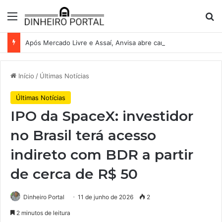
Menu
Pr
Após Mercado Livre e Assaí, Anvisa abre caminho para venda de medicamentos pela Shopee
Início
/
Últimas Notícias
Últimas Notícias
IPO da SpaceX: investidor
no Brasil terá acesso
indireto com BDR a partir
de cerca de R$ 50
Dinheiro Portal
11 de junho de 2026
2
2 minutos de leitura