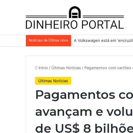
Notícias de Última Hora
A Volkswagen está em ‘encruzilh
Início
/
Últimas Notícias
/
Pagamentos com cartões c
Últimas Notícias
Pagamentos com
avançam e vol
de US$ 8 bilhõ