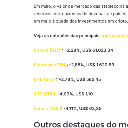
Em maio, o valor de mercado das stablecoins 
reservas internacionais de dezenas de países, 
em meio à queda dos investimentos em cripto,
Veja as cotações das principais
criptomoeda
Bitcoin (BTC)
: -2,28%, US$ 61.023,34
Ethereum (ETH)
: -2,85%, US$ 1.620,63
BNB (BNB)
: +2,78%, US$ 582,45
XRP (XRP)
: -4,09%, US$ 1,10
Solana (SOL)
: -4,11%, US$ 63,35
Outros destaques do m