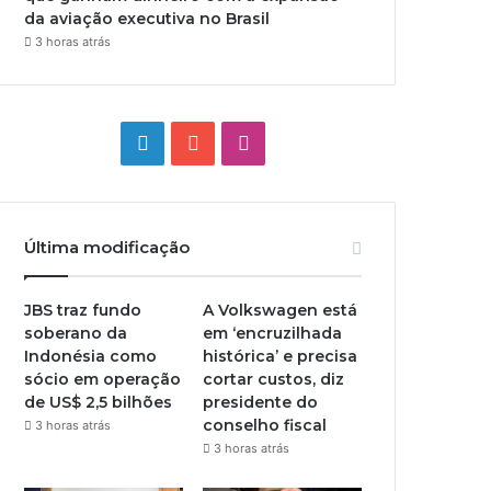
da aviação executiva no Brasil
3 horas atrás
Linkedin
YouTube
Instagram
Última modificação
JBS traz fundo
A Volkswagen está
soberano da
em ‘encruzilhada
Indonésia como
histórica’ e precisa
sócio em operação
cortar custos, diz
de US$ 2,5 bilhões
presidente do
conselho fiscal
3 horas atrás
3 horas atrás