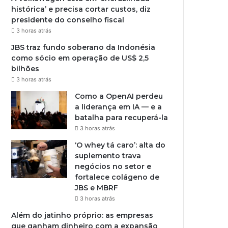
histórica’ e precisa cortar custos, diz
presidente do conselho fiscal
3 horas atrás
JBS traz fundo soberano da Indonésia
como sócio em operação de US$ 2,5
bilhões
3 horas atrás
Como a OpenAI perdeu
a liderança em IA — e a
batalha para recuperá-la
3 horas atrás
‘O whey tá caro’: alta do
suplemento trava
negócios no setor e
fortalece colágeno de
JBS e MBRF
3 horas atrás
Além do jatinho próprio: as empresas
que ganham dinheiro com a expansão