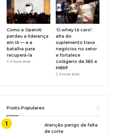
Como a OpenAI
‘O whey tá caro’:
perdeu a liderança
alta do
em IA — e a
suplemento trava
batalha para
negócios no setor
recuperá-la
e fortalece
colágeno de JBS e
3 horas atrás
MBRF
3 horas atrás
Posts Populares
Atenção perigo de falta
de corte