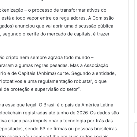
okenização – o processo de transformar ativos do
 está a todo vapor entre os reguladores. A Comissão
gados) anunciou que vai abrir uma discussão pública
, segundo o xerife do mercado de capitais, é trazer
ão cripto nem sempre agrada todo mundo –
eraram algumas regras pesadas. Mas a Associação
io e de Capitais (Anbima) curte. Segundo a entidade,
riptoativos e uma regulamentação robusta”, o que
el de proteção e supervisão do setor”.
a essa que legal. O Brasil é o país da América Latina
ockchain registradas até junho de 2026. Os dados são
iva criada para impulsionar a tecnologia por trás das
depositadas, sendo 63 de firmas ou pessoas brasileiras.
io abaixo e/ou compartilhe em suas redes sociais.