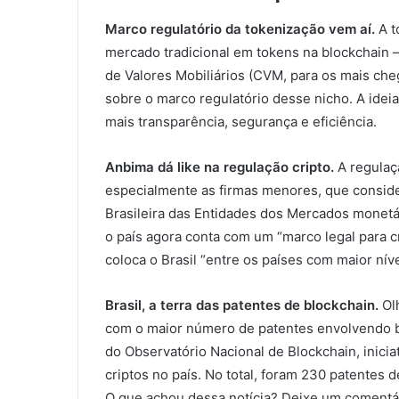
Marco regulatório da tokenização vem aí.
A t
mercado tradicional em tokens na blockchain –
de Valores Mobiliários (CVM, para os mais che
sobre o marco regulatório desse nicho. A ideia
mais transparência, segurança e eficiência.
Anbima dá like na regulação cripto.
A regulaç
especialmente as firmas menores, que consid
Brasileira das Entidades dos Mercados monetár
o país agora conta com um “marco legal para c
coloca o Brasil “entre os países com maior nív
Brasil, a terra das patentes de blockchain.
Olh
com o maior número de patentes envolvendo bl
do Observatório Nacional de Blockchain, iniciat
criptos no país. No total, foram 230 patentes 
O que achou dessa notícia? Deixe um comentár