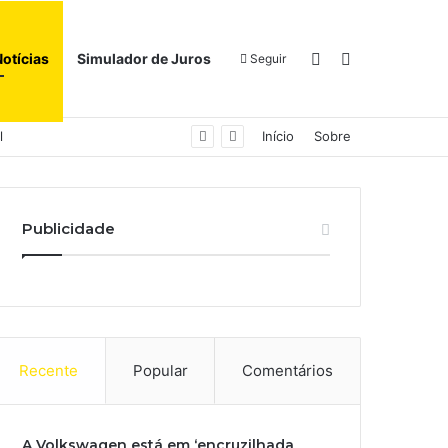
Switch skin
Procurar por
Notícias
Simulador de Juros
Seguir
l
Início
Sobre
Publicidade
Recente
Popular
Comentários
A Volkswagen está em ‘encruzilhada