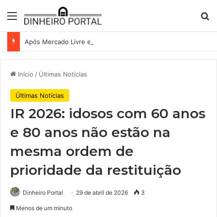
Menu
Pr
Após Mercado Livre e Assaí, Anvisa abre caminho para venda de medicamentos pela Shopee
Início
/
Últimas Notícias
Últimas Notícias
IR 2026: idosos com 60 anos
e 80 anos não estão na
mesma ordem de
prioridade da restituição
Dinheiro Portal
29 de abril de 2026
3
Menos de um minuto