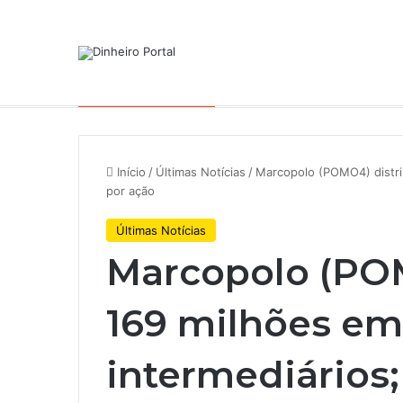
Notícias de Última Hora
Início
/
Últimas Notícias
/
Marcopolo (POMO4) distrib
por ação
Últimas Notícias
Marcopolo (POM
169 milhões em
intermediários; 