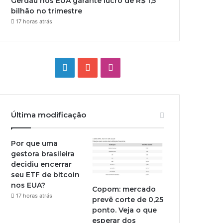
Gerdau nos EUA garante lucro de R$ 1,5
bilhão no trimestre
17 horas atrás
Linkedin
YouTube
Instagram
Última modificação
Por que uma
gestora brasileira
decidiu encerrar
seu ETF de bitcoin
nos EUA?
Copom: mercado
17 horas atrás
prevê corte de 0,25
ponto. Veja o que
esperar dos