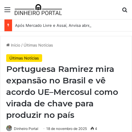
Menu
Pr
Após Mercado Livre e Assaí, Anvisa abre caminho para venda de medicamentos pela Shopee
Início
/
Últimas Notícias
Últimas Notícias
Portuguesa Ramirez mira
expansão no Brasil e vê
acordo UE–Mercosul como
virada de chave para
produzir no país
Dinheiro Portal
18 de novembro de 2025
4