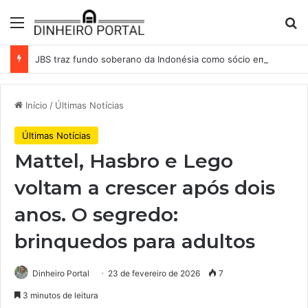
Menu
Pr
JBS traz fundo soberano da Indonésia como sócio em operação de US$ 2,5 bilhões
Início
/
Últimas Notícias
Últimas Notícias
Mattel, Hasbro e Lego
voltam a crescer após dois
anos. O segredo:
brinquedos para adultos
Dinheiro Portal
23 de fevereiro de 2026
7
3 minutos de leitura