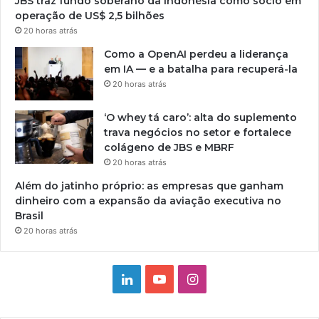
JBS traz fundo soberano da Indonésia como sócio em
operação de US$ 2,5 bilhões
20 horas atrás
Como a OpenAI perdeu a liderança
em IA — e a batalha para recuperá-la
20 horas atrás
‘O whey tá caro’: alta do suplemento
trava negócios no setor e fortalece
colágeno de JBS e MBRF
20 horas atrás
Além do jatinho próprio: as empresas que ganham
dinheiro com a expansão da aviação executiva no
Brasil
20 horas atrás
Linkedin
YouTube
Instagram