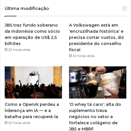
Última modificação
JBS traz fundo soberano
A Volkswagen está em
da Indonésia como sócio
‘encruzilhada histórica’ e
em operação de US$ 2,5
precisa cortar custos, diz
bilhões
presidente do conselho
fiscal
20 horas atrás
20 horas atrás
Como a OpenAI perdeu a
‘O whey tá caro’: alta do
liderança em IA — e a
suplemento trava
batalha para recuperá-la
negócios no setor e
fortalece colágeno de
20 horas atrás
JBS e MBRF