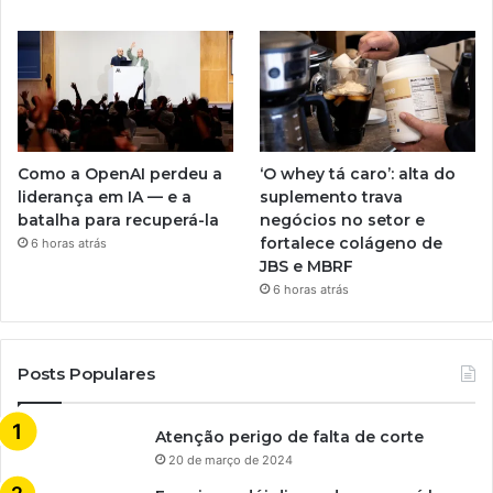
Como a OpenAI perdeu a
‘O whey tá caro’: alta do
liderança em IA — e a
suplemento trava
batalha para recuperá-la
negócios no setor e
fortalece colágeno de
6 horas atrás
JBS e MBRF
6 horas atrás
Posts Populares
Atenção perigo de falta de corte
20 de março de 2024