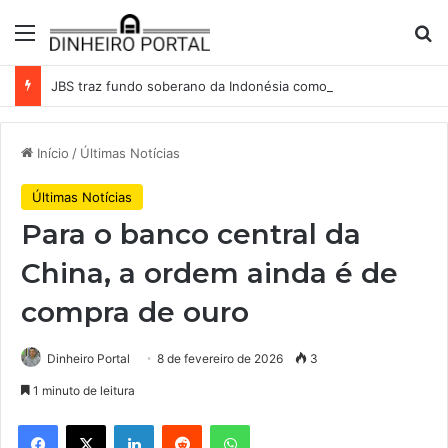
Menu
Pr
JBS traz fundo soberano da Indonésia como sócio em operação de US$ 2,5 bilhões
Início
/
Últimas Notícias
Últimas Notícias
Para o banco central da
China, a ordem ainda é de
compra de ouro
Dinheiro Portal
8 de fevereiro de 2026
3
1 minuto de leitura
Facebook
X
Linkedin
Reddit
WhatsApp