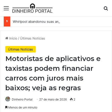
Menu
Pr
Whirlpool abandonou suas ambições globais. Agora enfrenta um mundo de dificuldades
Início
/
Últimas Notícias
Últimas Notícias
Motoristas de aplicativos e
taxistas podem financiar
carros com juros mais
baixos; veja as regras
Dinheiro Portal
27 de maio de 2026
2
Menos de um minuto