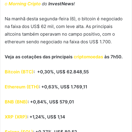
o
Morning Cripto
do
InvestNews
!
Na manhã desta segunda-feira (6), o bitcoin é negociado
na faixa dos US$ 62 mil, com leve alta. As principais
altcoins também operavam no campo positivo, com o
ethereum sendo negociado na faixa dos US$ 1.700.
Veja as cotações das principais
criptomoedas
às 7h50.
Bitcoin (BTC)
: +0,30%, US$ 62.848,55
Ethereum (ETH)
: +0,63%, US$ 1.769,11
BNB (BNB)
: +0,84%, US$ 579,01
XRP (XRP)
: +1,24%, US$ 1,14
Solana (SOL)
: +0,37%, US$ 80,52