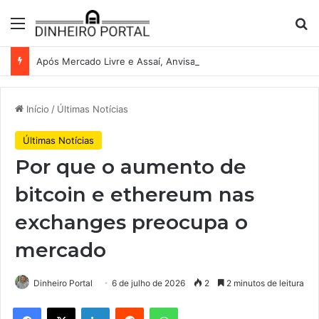
Menu
Pr
Após Mercado Livre e Assaí, Anvisa abre caminho para venda de medicamentos pela Shopee
Início
/
Últimas Notícias
Últimas Notícias
Por que o aumento de
bitcoin e ethereum nas
exchanges preocupa o
mercado
Dinheiro Portal
6 de julho de 2026
2
2 minutos de leitura
Facebook
X
Linkedin
Reddit
WhatsApp