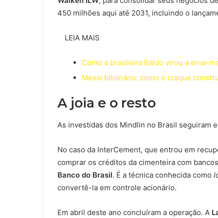
Waiken ILW
, para consolidar seus negócios de
450 milhões aqui até 2031, incluindo o lança
LEIA MAIS
Como a brasileira Baldo virou a erva-ma
Messi bilionário: como o craque constr
A joia e o resto
As investidas dos Mindlin no Brasil seguiram e
No caso da InterCement, que entrou em recupe
comprar os créditos da cimenteira com bancos 
Banco do Brasil
. É a técnica conhecida como
l
convertê-la em controle acionário.
Em abril deste ano concluíram a operação. A
L