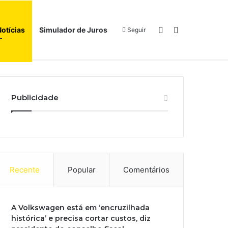
Switch skin
Procurar por
Notícias
Simulador de Juros
Seguir
Início
Sobre
Publicidade
Recente
Popular
Comentários
A Volkswagen está em ‘encruzilhada
histórica’ e precisa cortar custos, diz