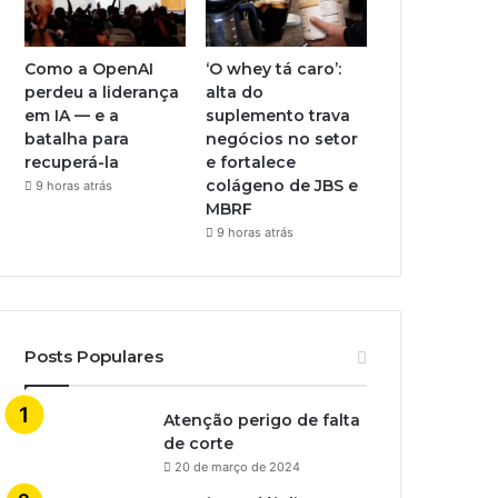
Como a OpenAI
‘O whey tá caro’:
perdeu a liderança
alta do
em IA — e a
suplemento trava
batalha para
negócios no setor
recuperá-la
e fortalece
colágeno de JBS e
9 horas atrás
MBRF
9 horas atrás
Posts Populares
Atenção perigo de falta
de corte
20 de março de 2024