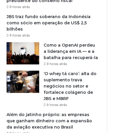
presidente do conselho fiscal
9 horas atrás
JBS traz fundo soberano da Indonésia
como sócio em operação de US$ 2,5
bilhões
9 horas atrás
Como a OpenAI perdeu
a liderança em IA — e a
batalha para recuperá-la
9 horas atrás
‘O whey tá caro’: alta do
suplemento trava
negócios no setor e
fortalece colágeno de
JBS e MBRF
9 horas atrás
Além do jatinho próprio: as empresas
que ganham dinheiro com a expansão
da aviação executiva no Brasil