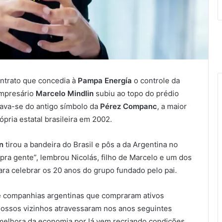
ontrato que concedia à
Pampa Energía
o controle da
empresário
Marcelo Mindlin
subiu ao topo do prédio
tava-se do antigo símbolo da
Pérez Companc
, a maior
ópria estatal brasileira em 2002.
n
tirou a bandeira do Brasil e pôs a da Argentina no
pra gente”, lembrou Nicolás, filho de Marcelo e um dos
ra celebrar os 20 anos do grupo fundado pelo pai.
e companhias argentinas que compraram ativos
 nossos vizinhos atravessaram nos anos seguintes
 melhora da economia por lá vem recriando condições