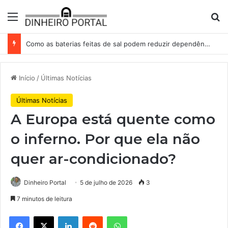
Menu
Pr
Como as baterias feitas de sal podem reduzir dependência da China na corrida por energia
Início
/
Últimas Notícias
Últimas Notícias
A Europa está quente como
o inferno. Por que ela não
quer ar-condicionado?
Dinheiro Portal
5 de julho de 2026
3
7 minutos de leitura
Facebook
X
Linkedin
Reddit
WhatsApp