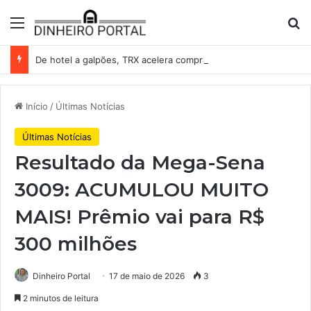
Menu
Pr
De hotel a galpões, TRX acelera compras e leva fatias de shoppings da Iguatemi por R$ 876 milhões
Início
/
Últimas Notícias
Últimas Notícias
Resultado da Mega-Sena
3009: ACUMULOU MUITO
MAIS! Prêmio vai para R$
300 milhões
Dinheiro Portal
17 de maio de 2026
3
2 minutos de leitura