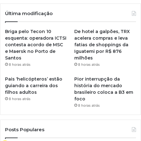
Última modificação
Briga pelo Tecon 10
De hotel a galpões, TRX
esquenta: operadora ICTSI
acelera compras e leva
contesta acordo de MSC
fatias de shoppings da
e Maersk no Porto de
Iguatemi por R$ 876
Santos
milhões
8 horas atrás
8 horas atrás
Pais ‘helicópteros’ estão
Pior interrupção da
guiando a carreira dos
história do mercado
filhos adultos
brasileiro coloca a B3 em
foco
8 horas atrás
8 horas atrás
Posts Populares